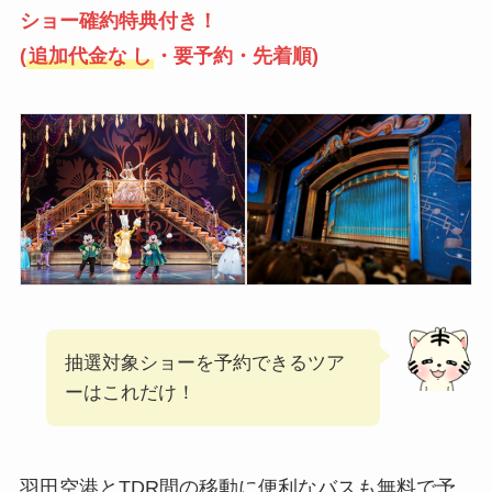
ショー確約特典付き！
(
追加代金な
し
・要予約・先着順)
抽選対象ショーを予約できるツア
ーはこれだけ！
羽田空港とTDR間の移動に便利なバスも無料で予