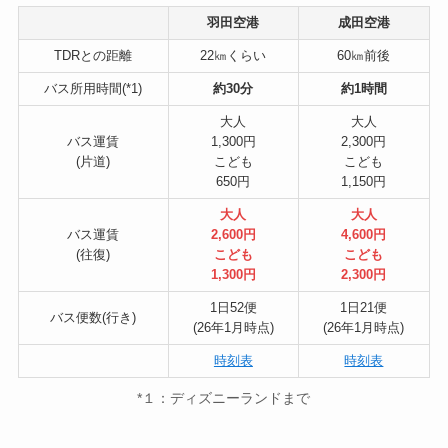
羽田空港
成田空港
TDRとの距離
22㎞くらい
60㎞前後
バス所用時間(*1)
約30分
約1時間
大人
大人
バス運賃
1,300円
2,300円
(片道)
こども
こども
650円
1,150円
大人
大人
バス運賃
2,600円
4,600円
(往復)
こども
こども
1,300円
2,300円
1日52便
1日21便
バス便数(行き)
(26年1月時点)
(26年1月時点)
時刻表
時刻表
*１：ディズニーランドまで