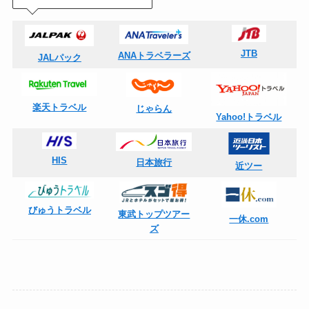
JTB
ANAトラベラーズ
JALパック
楽天トラベル
じゃらん
Yahoo!トラベル
HIS
日本旅行
近ツー
びゅうトラベル
東武トップツアー
一休.com
ズ