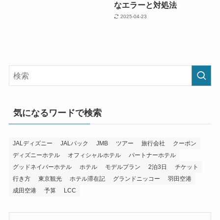
なエラーと対処法
2025-04-23
気になるワードで検索
JALディズニー
JALパック
JMB
ツアー
旅行会社
クーポン
ディズニーホテル
オフィシャルホテル
パートナーホテル
グッドネイバーホテル
ホテル
モデルプラン
2泊3日
チケット
行き方
東京観光
ホテル滞在記
グランドニッコー
羽田空港
成田空港
予算
LCC