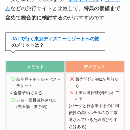
ん
などの旅行サイトと比較して、
特典の価値まで
含めて総合的に検討する
のがおすすめです。
JALで行く東京ディズニーリゾートへの旅
のメリットは？
メリット
デメリット
航空券＋ホテル＋バス＋
販売開始が約2か月前か
チケット
ら
ホテル選択肢が限られて
を
全部予約できる
いる
ショー鑑賞確約される
(パークと行き来するのに利
(先着順・要予約)
便性の高いホテルのみに厳
選されているため選びやす
さはある)