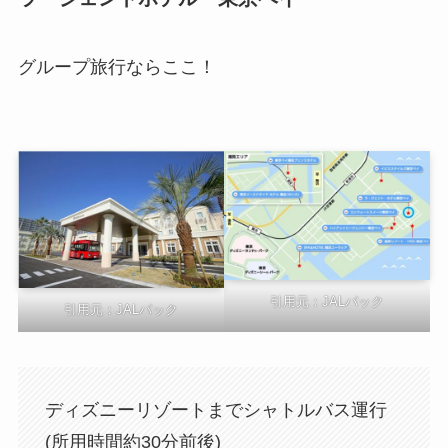
グループ旅行ならここ！
引用元：JALパック
引用元：JALパック
ディズニーリゾートまでシャトルバス運行
(所用時間約30分前後)